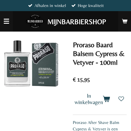
Afhalen in winkel
Hoge kwaliteit
Ga
direct
naar
MIJNBARBIERSHOP
de
hoofdinhoud
Proraso Baard
Balsem Cypress &
Vetyver - 100ml
€ 15,95
In
winkelwagen
Proraso After Shave Balm
Cypress & Vetyver is een