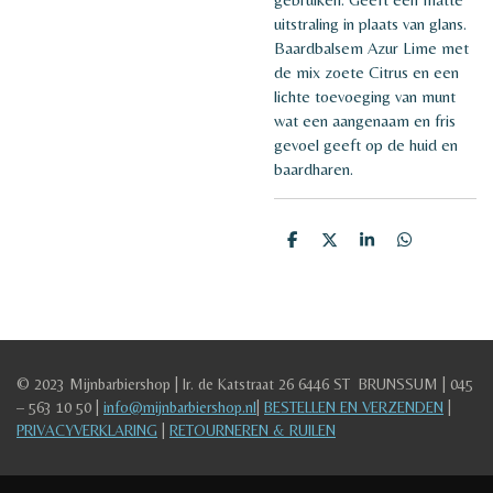
uitstraling in plaats van glans.
Baardbalsem Azur Lime met
de mix zoete Citrus en een
lichte toevoeging van munt
wat een aangenaam en fris
gevoel geeft op de huid en
baardharen.
D
D
S
D
e
e
h
e
l
e
a
l
e
l
r
e
n
e
n
© 2023 Mijnbarbiershop |
Ir. de Katstraat 26
6446 ST BRUNSSUM | 045
– 563 10 50 |
info@mijnbarbiershop.nl
|
BESTELLEN EN VERZENDEN
|
PRIVACYVERKLARING
|
RETOURNEREN & RUILEN