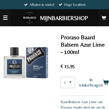
Afhalen in winkel
Hoge kwaliteit
Ga
direct
naar
MIJNBARBIERSHOP
de
hoofdinhoud
Proraso Baard
Balsem Azur Lime
- 100ml
€ 15,95
In
winkelwagen
Baardbalsem Azur Lime van
Proraso maakt deel uit van de