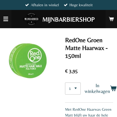
Afhalen in winkel
Hoge kwaliteit
Ga
direct
naar
MIJNBARBIERSHOP
de
hoofdinhoud
RedOne Groen
Matte Haarwax -
150ml
€ 3,95
In
winkelwagen
Met RedOne Haarwax Green
Matt blijft uw haar de hele