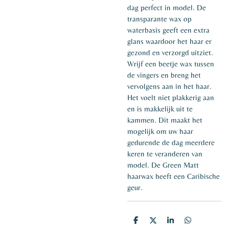
dag perfect in model. De
transparante wax op
waterbasis geeft een extra
glans waardoor het haar er
gezond en verzorgd uitziet.
Wrijf een beetje wax tussen
de vingers en breng het
vervolgens aan in het haar.
Het voelt niet plakkerig aan
en is makkelijk uit te
kammen. Dit maakt het
mogelijk om uw haar
gedurende de dag meerdere
keren te veranderen van
model. De Green Matt
haarwax heeft een Caribische
geur.
D
D
S
D