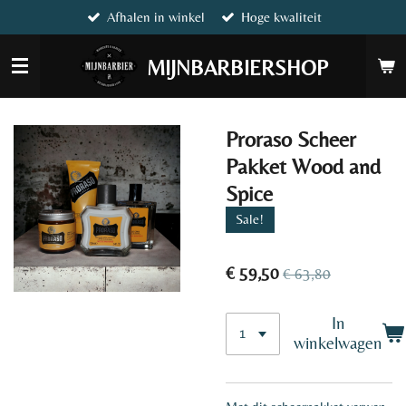
Afhalen in winkel
Hoge kwaliteit
Ga
direct
naar
MIJNBARBIERSHOP
de
hoofdinhoud
Proraso Scheer
Pakket Wood and
Spice
Sale!
€ 59,50
€ 63,80
In
winkelwagen