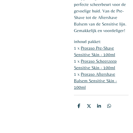
perfecte scheerbeurt voor de
gevoelige huid. Van de Pre-
Shave tot de Aftershave
Balsem van de Sensitive lijn.
Gemakkelijk en voordeliger!
inhoud pakket:
1 x
Proraso Pre-Shave
Sensitive Skin - 100ml
1 x
Proraso Scheerzeep
Sensitive Skin - 100ml
1 x
Proraso Aftershave
Balsem Sensitive Skin -
100ml
D
D
S
D
e
e
h
e
l
e
a
l
e
l
r
e
n
e
n