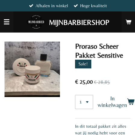
Afhalen in winkel
Hoge kwaliteit
Ga
direct
naar
MIJNBARBIERSHOP
de
hoofdinhoud
Proraso Scheer
Pakket Sensitive
Sale!
€ 25,00
€ 28,85
In
winkelwagen
In dit totaal pakket zit alles
wat jij nodig hebt voor een