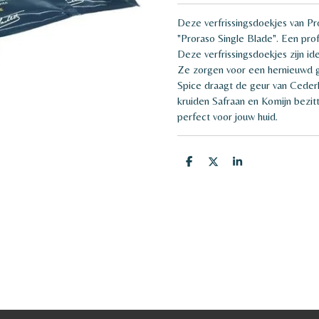
Deze verfrissingsdoekjes van Pr
"Proraso Single Blade". Een prof
Deze verfrissingsdoekjes zijn i
Ze zorgen voor een hernieuwd g
Spice draagt de geur van Ceder
kruiden Safraan en Komijn bezi
perfect voor jouw huid.
D
D
S
e
e
h
l
e
a
e
l
r
n
e