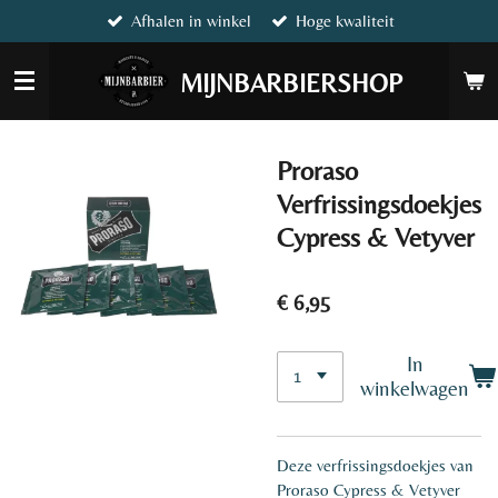
Afhalen in winkel
Hoge kwaliteit
Ga
direct
naar
MIJNBARBIERSHOP
de
hoofdinhoud
Proraso
Verfrissingsdoekjes
Cypress & Vetyver
€ 6,95
In
winkelwagen
Deze verfrissingsdoekjes van
Proraso Cypress & Vetyver